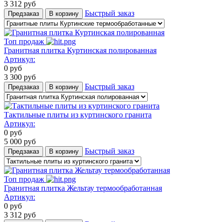
3 312
руб
Быстрый заказ
Предзаказ
В корзину
Топ продаж
Гранитная плитка Куртинская полированная
Артикул:
0
руб
3 300
руб
Быстрый заказ
Предзаказ
В корзину
Тактильные плиты из куртинского гранита
Артикул:
0
руб
5 000
руб
Быстрый заказ
Предзаказ
В корзину
Топ продаж
Гранитная плитка Жельтау термообработанная
Артикул:
0
руб
3 312
руб